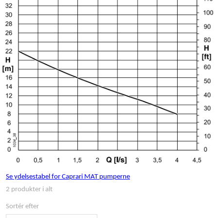
Se ydelsestabel for Caprari MAT pumperne
2 produkter i alt
Sortér efter