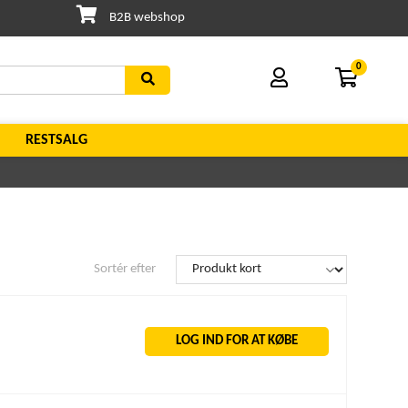
B2B webshop
0
RESTSALG
Sortér efter
LOG IND FOR AT KØBE