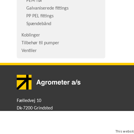
PEM rør
Galvaniserede fittings
PP PEL fittings
Spændebånd
Koblinger
Tilbehør til pumper
Ventiler
Fælledvej 10
Dk-7200 Grindsted
Danmark
+45 7672 1300
shop@agrometer.dk
This websit