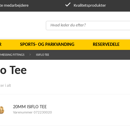
te medarbejdere
Kvalitetsprodukter
R
SPORTS- OG PARKVANDING
RESERVEDELE
 MESSING FITTINGS
ISIFLO TEE
lo Tee
r i alt
20MM ISIFLO TEE
Varenummer 072230020