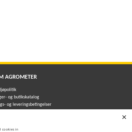
M AGROMETER
jøpolitik
ger- og butikskatalog
lgs- og leveringsbetingelser
×
l cookies in