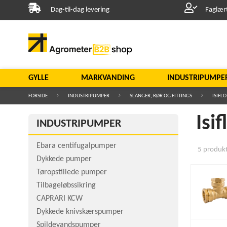
Dag-til-dag levering
Faglær
GYLLE
MARKVANDING
INDUSTRIPUMPE
FORSIDE
INDUSTRIPUMPER
SLANGER, RØR OG FITTINGS
ISIFLO
Isif
INDUSTRIPUMPER
Ebara centifugalpumper
5 produkte
Dykkede pumper
Tøropstillede pumper
Tilbageløbssikring
CAPRARI KCW
Dykkede knivskærspumper
Spildevandspumper