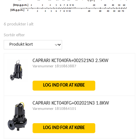
6 produkter i alt
Sortér efter
CAPRARI KCT040FA+002521N3 2.5KW
Varenummer 1810863887
LOG IND FOR AT KØBE
CAPRARI KCT040FG+002021N3 1.8KW
Varenummer 1810864101
LOG IND FOR AT KØBE