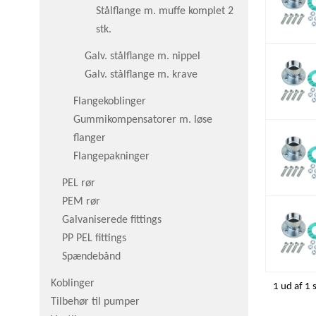
Stålflange m. muffe komplet 2
stk.
Galv. stålflange m. nippel
Galv. stålflange m. krave
Flangekoblinger
Gummikompensatorer m. løse
flanger
Flangepakninger
PEL rør
PEM rør
Galvaniserede fittings
PP PEL fittings
Spændebånd
Koblinger
1 ud af 1 
Tilbehør til pumper