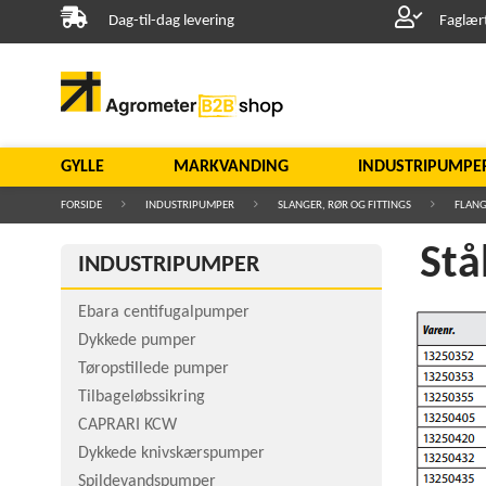
Dag-til-dag levering
Faglær
GYLLE
MARKVANDING
INDUSTRIPUMPE
FORSIDE
INDUSTRIPUMPER
SLANGER, RØR OG FITTINGS
FLANG
Stå
INDUSTRIPUMPER
Ebara centifugalpumper
Dykkede pumper
Tøropstillede pumper
Tilbageløbssikring
CAPRARI KCW
Dykkede knivskærspumper
Spildevandspumper