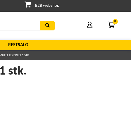
B2B webshop
0
RESTSALG
MUFFE KOMPLET 1 STK.
1 stk.