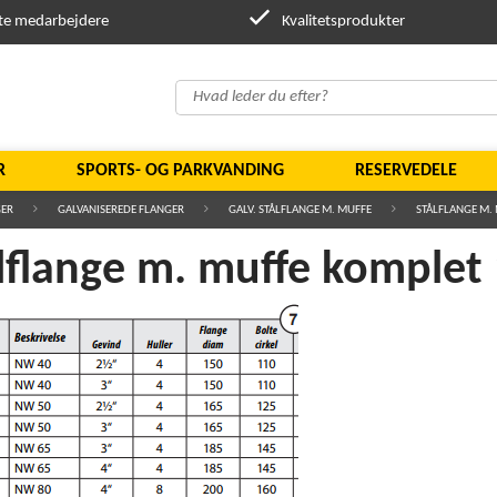
te medarbejdere
Kvalitetsprodukter
R
SPORTS- OG PARKVANDING
RESERVEDELE
ER
GALVANISEREDE FLANGER
GALV. STÅLFLANGE M. MUFFE
STÅLFLANGE M. 
lflange m. muffe komplet 