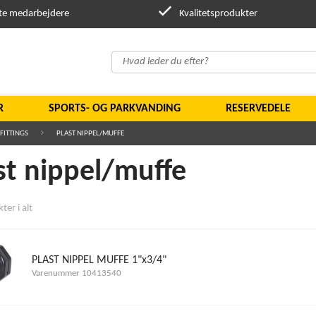
te medarbejdere
Kvalitetsprodukter
R
SPORTS- OG PARKVANDING
RESERVEDELE
 FITTINGS
PLAST NIPPEL/MUFFE
st nippel/muffe
er i alt
PLAST NIPPEL MUFFE 1"x3/4"
Varenummer 10413540