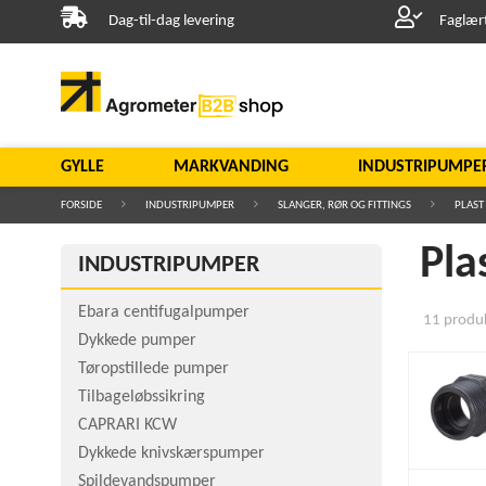
Dag-til-dag levering
Faglær
GYLLE
MARKVANDING
INDUSTRIPUMPE
FORSIDE
INDUSTRIPUMPER
SLANGER, RØR OG FITTINGS
PLAST
Pla
INDUSTRIPUMPER
Ebara centifugalpumper
11 produkt
Dykkede pumper
Tøropstillede pumper
Tilbageløbssikring
CAPRARI KCW
Dykkede knivskærspumper
Spildevandspumper