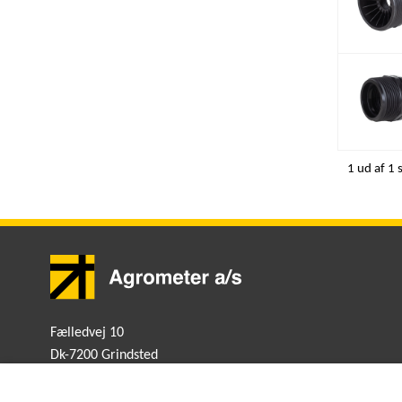
1 ud af 1 
Fælledvej 10
Dk-7200 Grindsted
Danmark
+45 7672 1300