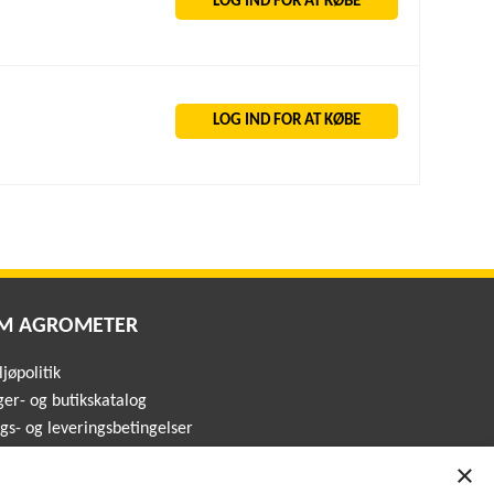
LOG IND FOR AT KØBE
LOG IND FOR AT KØBE
M AGROMETER
jøpolitik
ger- og butikskatalog
lgs- og leveringsbetingelser
×