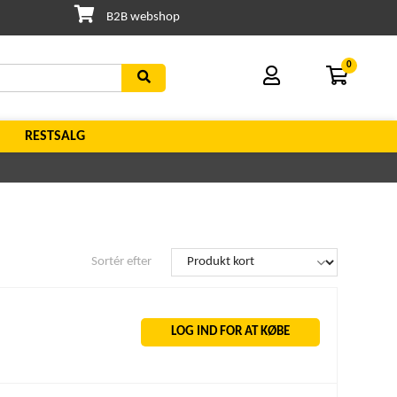
B2B webshop
0
RESTSALG
Sortér efter
LOG IND FOR AT KØBE