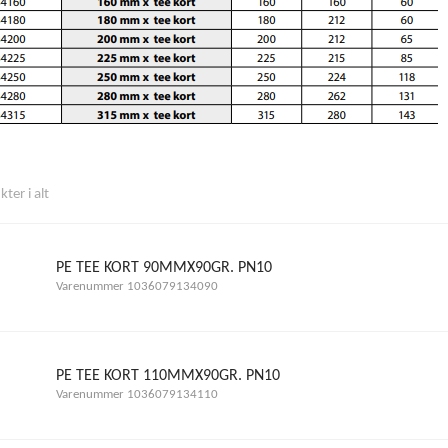
ter i alt
PE TEE KORT 90MMX90GR. PN10
Varenummer 1036079134090
PE TEE KORT 110MMX90GR. PN10
Varenummer 1036079134110