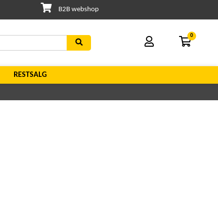
B2B webshop
0
RESTSALG