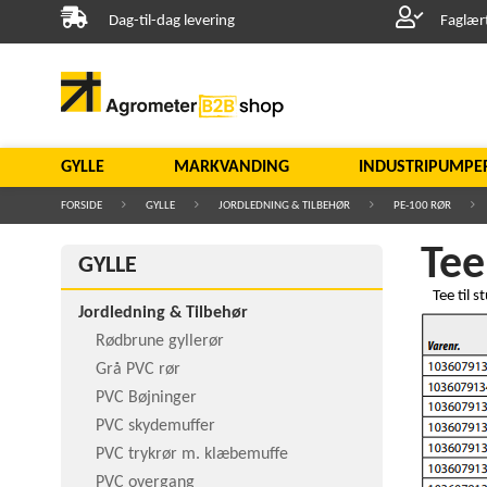
Dag-til-dag levering
Faglær
GYLLE
MARKVANDING
INDUSTRIPUMPE
FORSIDE
GYLLE
JORDLEDNING & TILBEHØR
PE-100 RØR
Tee
GYLLE
Tee til s
Jordledning & Tilbehør
Rødbrune gyllerør
Grå PVC rør
PVC Bøjninger
PVC skydemuffer
PVC trykrør m. klæbemuffe
PVC overgang