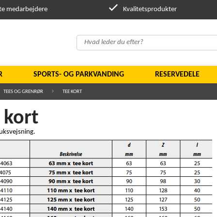
te medarbejdere
Kvalitetsprodukter
R
SPORTS- OG PARKVANDING
RESERVEDELE
TEES OG GRENRØR
TEE KORT
 kort
tuksvejsning.