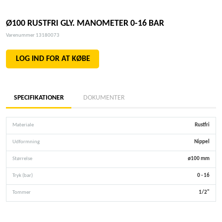
Ø100 RUSTFRI GLY. MANOMETER 0-16 BAR
Varenummer 13180073
LOG IND FOR AT KØBE
SPECIFIKATIONER
DOKUMENTER
Materiale
Rustfri
Udformning
Nippel
Størrelse
ø100 mm
Tryk (bar)
0 - 16
Tommer
1/2"