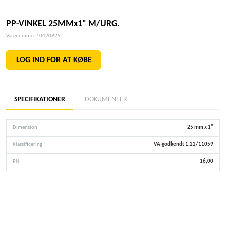
PP-VINKEL 25MMx1" M/URG.
Varenummer 10420929
LOG IND FOR AT KØBE
SPECIFIKATIONER
DOKUMENTER
Dimension
25 mm x 1"
Klassificering
VA-godkendt 1.22/11059
PN
16,00