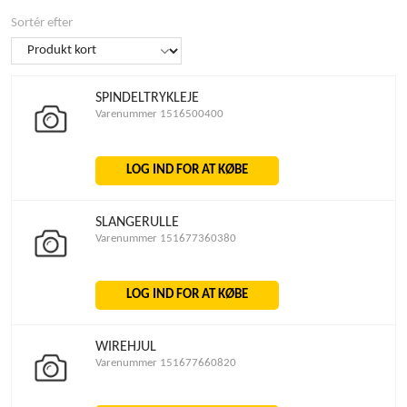
Sortér efter
SPINDELTRYKLEJE
Varenummer 1516500400
LOG IND FOR AT KØBE
SLANGERULLE
Varenummer 151677360380
LOG IND FOR AT KØBE
WIREHJUL
Varenummer 151677660820