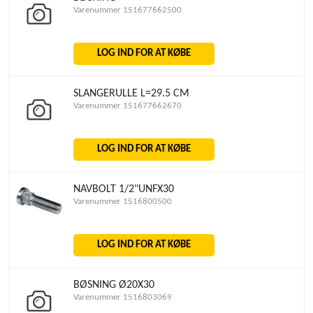
Varenummer 151677662500
LOG IND FOR AT KØBE
SLANGERULLE L=29.5 CM
Varenummer 151677662670
LOG IND FOR AT KØBE
NAVBOLT 1/2"UNFX30
Varenummer 1516800500
LOG IND FOR AT KØBE
BØSNING Ø20X30
Varenummer 1516803069