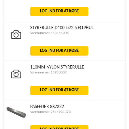
LOG IND FOR AT KØBE
STYRERULLE D100 L:72.5 Ø19HUL
Varenummer 153145004
LOG IND FOR AT KØBE
110MM NYLON STYRERULLE
Varenummer 15950002
LOG IND FOR AT KØBE
PASFEDER 8X7X32
Varenummer 2514931373