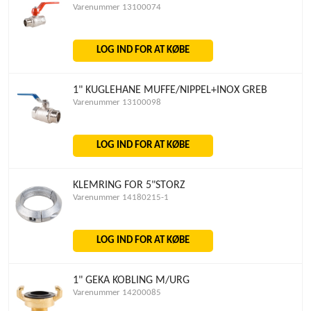
Varenummer 13100074
LOG IND FOR AT KØBE
1" KUGLEHANE MUFFE/NIPPEL+INOX GREB
Varenummer 13100098
LOG IND FOR AT KØBE
KLEMRING FOR 5"STORZ
Varenummer 14180215-1
LOG IND FOR AT KØBE
1" GEKA KOBLING M/URG
Varenummer 14200085