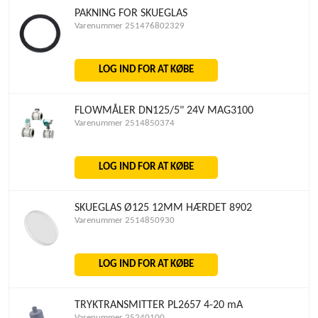
PAKNING FOR SKUEGLAS
Varenummer 251476802329
LOG IND FOR AT KØBE
FLOWMÅLER DN125/5" 24V MAG3100
Varenummer 2514850374
LOG IND FOR AT KØBE
SKUEGLAS Ø125 12MM HÆRDET 8902
Varenummer 2514850930
LOG IND FOR AT KØBE
TRYKTRANSMITTER PL2657 4-20 mA
Varenummer 25240100