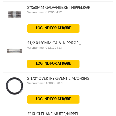
2"X60MM GALVANISERET NIPPELRØR
Varenummer 012060412
LOG IND FOR AT KØBE
21/2 X120MM GALV. NIPP.RØR_
Varenummer 012120413
LOG IND FOR AT KØBE
2 1/2" OVERTRYKSVENTIL M/O-RING
Varenummer 13080020-1
LOG IND FOR AT KØBE
2" KUGLEHANE MUFFE/NIPPEL