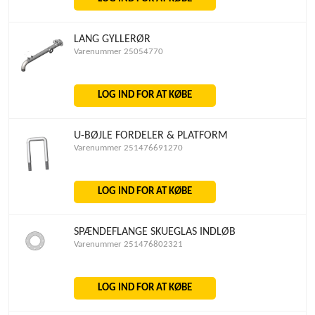
LANG GYLLERØR
Varenummer 25054770
LOG IND FOR AT KØBE
U-BØJLE FORDELER & PLATFORM
Varenummer 251476691270
LOG IND FOR AT KØBE
SPÆNDEFLANGE SKUEGLAS INDLØB
Varenummer 251476802321
LOG IND FOR AT KØBE