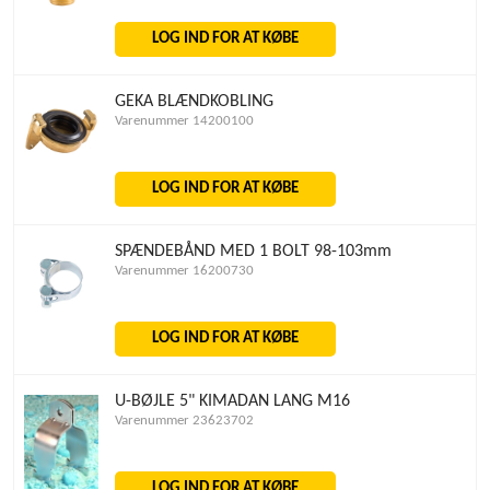
LOG IND FOR AT KØBE
GEKA BLÆNDKOBLING
Varenummer 14200100
LOG IND FOR AT KØBE
SPÆNDEBÅND MED 1 BOLT 98-103mm
Varenummer 16200730
LOG IND FOR AT KØBE
U-BØJLE 5" KIMADAN LANG M16
Varenummer 23623702
LOG IND FOR AT KØBE