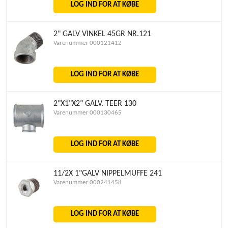
LOG IND FOR AT KØBE
2" GALV VINKEL 45GR NR.121
Varenummer 000121412
LOG IND FOR AT KØBE
2"X1"X2" GALV. TEER 130
Varenummer 000130465
LOG IND FOR AT KØBE
11/2X 1"GALV NIPPELMUFFE 241
Varenummer 000241458
LOG IND FOR AT KØBE