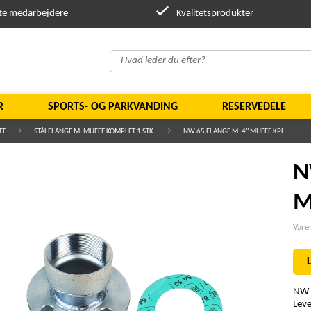
te medarbejdere
Kvalitetsprodukter
R
SPORTS- OG PARKVANDING
RESERVEDELE
FE
STÅLFLANGE M. MUFFE KOMPLET 1 STK.
NW 65 FLANGE M. 4" MUFFE KPL
N
M
Var
NW 
Leve