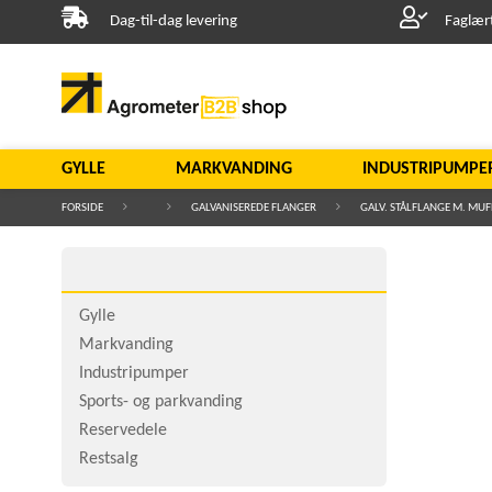
Dag-til-dag levering
Faglær
GYLLE
MARKVANDING
INDUSTRIPUMPE
FORSIDE
GALVANISEREDE FLANGER
GALV. STÅLFLANGE M. MUF
Gylle
Markvanding
Industripumper
Sports- og parkvanding
Reservedele
Restsalg