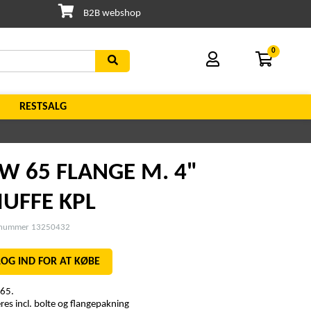
B2B webshop
0
RESTSALG
W 65 FLANGE M. 4"
UFFE KPL
enummer 13250432
LOG IND FOR AT KØBE
65.
res incl. bolte og flangepakning