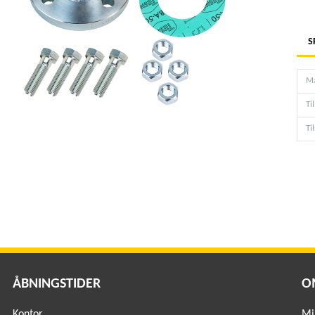
S
Ma
Ti
Ti
ÅBNINGSTIDER
O
Kontor
Mil