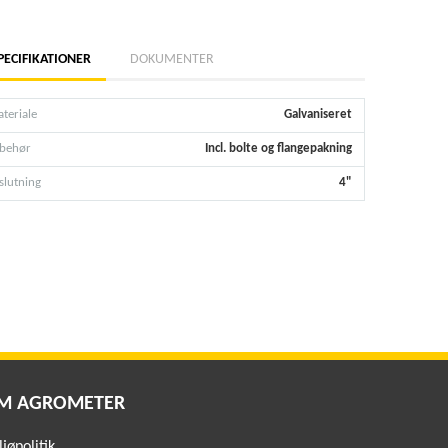
PECIFIKATIONER
DOKUMENTER
teriale
Galvaniseret
lbehør
Incl. bolte og flangepakning
lslutning
4"
M AGROMETER
jøpolitik