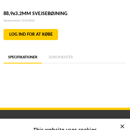
88,9x3.2MM SVEJSEBØJNING
Varenummer 13250820
LOG IND FOR AT KØBE
SPECIFIKATIONER
DOKUMENTER
×
This website uses cookies
ÅBNINGSTIDER