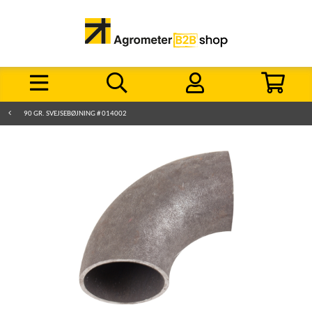
90 GR. SVEJSEBØJNING # 014002