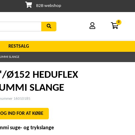
B2B webshop
0
RESTSALG
GUMMI SLANGE
"/Ø152 HEDUFLEX
UMMI SLANGE
enummer 16010185
LOG IND FOR AT KØBE
mi suge- og trykslange