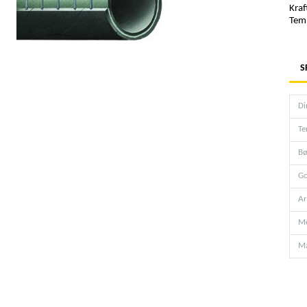
Kraf
Temp
S
Di
Te
Bø
Go
Ar
Me
Ma