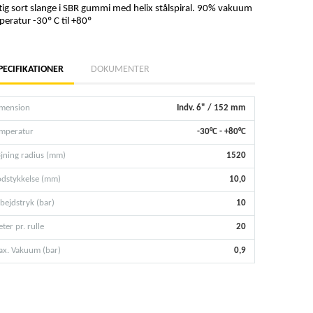
tig sort slange i SBR gummi med helix stålspiral. 90% vakuum
eratur -30º C til +80º
PECIFIKATIONER
DOKUMENTER
mension
Indv. 6" / 152 mm
mperatur
-30°C - +80°C
jning radius (mm)
1520
dstykkelse (mm)
10,0
bejdstryk (bar)
10
ter pr. rulle
20
x. Vakuum (bar)
0,9