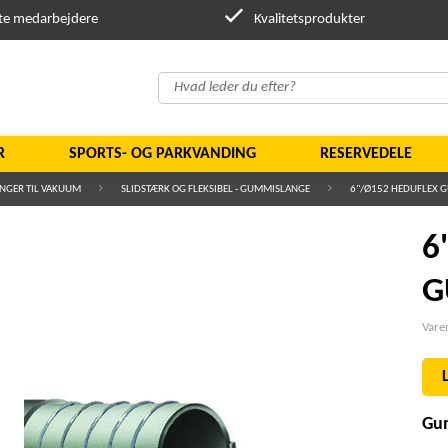
te medarbejdere
Kvalitetsprodukter
R
SPORTS- OG PARKVANDING
RESERVEDELE
NGER TIL VAKUUM
SLIDSTÆRK OG FLEKSIBEL - GUMMISLANGE
6"/Ø152 HEDUFLEX 
6
G
Var
Gum