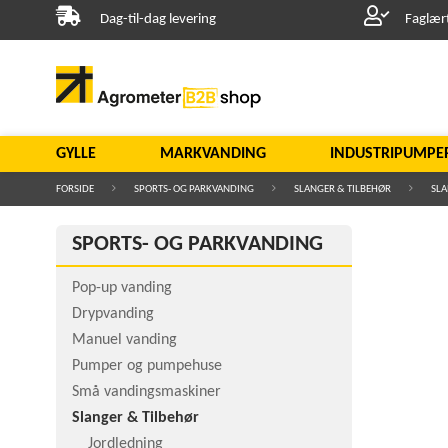
Dag-til-dag levering
Faglær
GYLLE
MARKVANDING
INDUSTRIPUMPE
FORSIDE
SPORTS- OG PARKVANDING
SLANGER & TILBEHØR
SLA
SPORTS- OG PARKVANDING
Pop-up vanding
Drypvanding
Manuel vanding
Pumper og pumpehuse
Små vandingsmaskiner
Slanger & Tilbehør
Jordledning