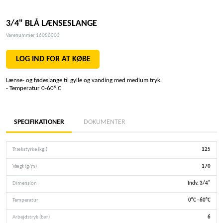
3/4" BLÅ LÆNSESLANGE
Varenummer 16050003
LOG IND FOR AT KØBE
Lænse- og fødeslange til gylle og vanding med medium tryk.
- Temperatur 0-60º C
SPECIFIKATIONER
DOKUMENTER
Trækstyrke (kg.)
125
Vægt (g/m)
170
Dimension
Indv. 3/4"
Temperatur
0°C - 60°C
Arbejdstryk (bar)
6