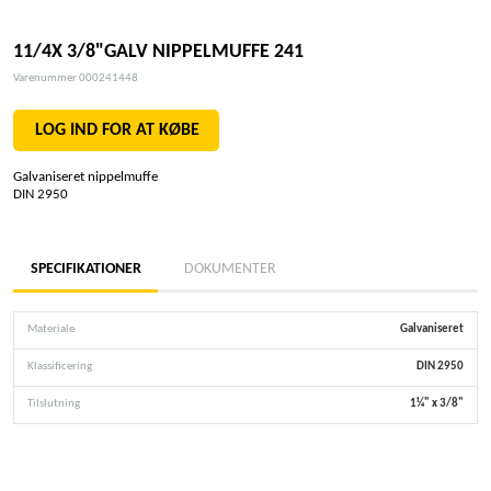
11/4X 3/8"GALV NIPPELMUFFE 241
Varenummer 000241448
LOG IND FOR AT KØBE
Galvaniseret nippelmuffe
DIN 2950
SPECIFIKATIONER
DOKUMENTER
Materiale
Galvaniseret
Klassificering
DIN 2950
Tilslutning
1¼" x 3/8"