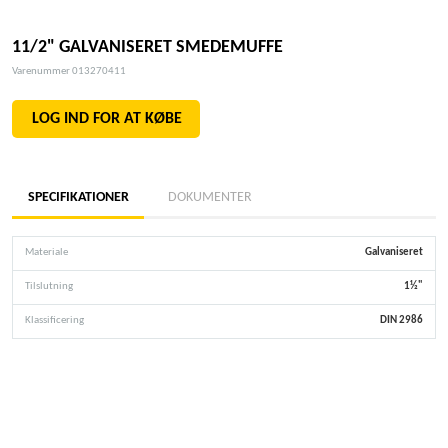
11/2" GALVANISERET SMEDEMUFFE
Varenummer 013270411
LOG IND FOR AT KØBE
SPECIFIKATIONER
DOKUMENTER
Materiale
Galvaniseret
Tilslutning
1½"
Klassificering
DIN 2986