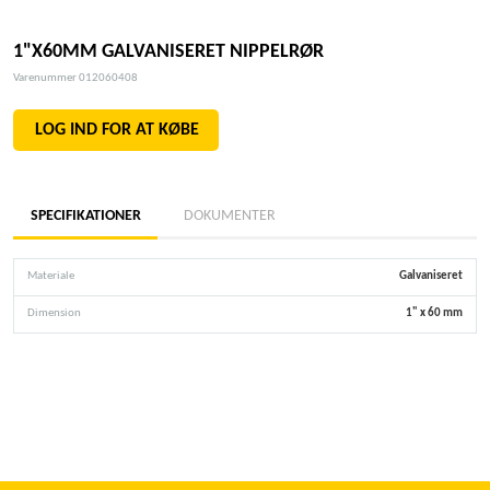
1"X60MM GALVANISERET NIPPELRØR
Varenummer 012060408
LOG IND FOR AT KØBE
SPECIFIKATIONER
DOKUMENTER
Materiale
Galvaniseret
Dimension
1" x 60 mm